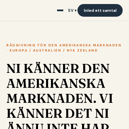
Inled ett samtal
SV ▾
RÅDGIVNING FÖR DEN AMERIKANSKA MARKNADEN
· EUROPA / AUSTRALIEN / NYA ZEELAND
NI KÄNNER DEN
AMERIKANSKA
MARKNADEN. VI
KÄNNER DET NI
ÄNNU INTE HAR