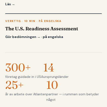
Läs →
VERKTYG · 10 MIN · PÅ ENGELSKA
The U.S. Readiness Assessment
Gör bedömningen → · på engelska
300+
14
företag guidade in i USA
ursprungsländer
25+
10
år av arbete över Atlanten
partner — i rummen som betyder
något