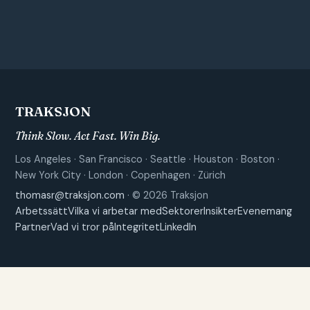
TRAKSJON
Think Slow. Act Fast. Win Big.
Los Angeles · San Francisco · Seattle · Houston · Boston ·
New York City · London · Copenhagen · Zürich
thomasr@traksjon.com
· © 2026 Traksjon
Arbetssätt
Vilka vi arbetar med
Sektorer
Insikter
Evenemang
Partner
Vad vi tror på
Integritet
LinkedIn