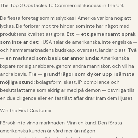
The Top 3 Obstacles to Commercial Success in the U.S.
De flesta företag som misslyckas i Amerika var bra nog att
lyckas. De förlorar mot tre hinder som inte har något med
produktens kvalitet att göra.
Ett — ett gemensamt språk
som inte är det:
i USA talar de amerikanska, inte engelska —
och hemmamarknadens budskap, översatt, landar platt.
Två
— en marknad som beslutar annorlunda:
Amerikanska
köpare rör sig snabbare, genom andra människor, och vill ha
andra bevis.
Tre — grundfrågor som dyker upp i sämsta
möjliga stund:
bolagsform, skatt, IP, compliance och
beslutsfattarna som aldrig är med på demon — osynliga tills
en due diligence eller en fastlåst affär drar fram dem i ljuset.
Win the First Customer
Försök inte vinna marknaden. Vinn en kund. Den första
amerikanska kunden är värd mer än någon