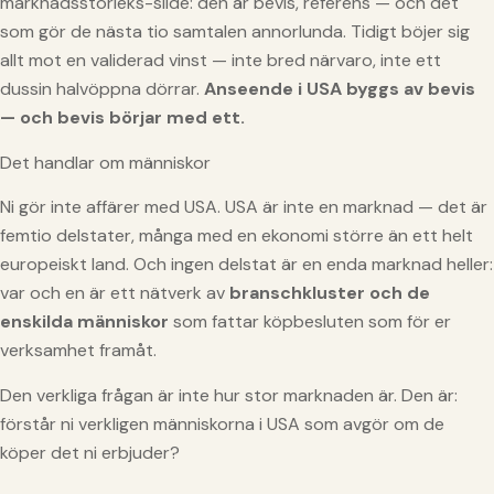
marknadsstorleks-slide: den är bevis, referens — och det
som gör de nästa tio samtalen annorlunda. Tidigt böjer sig
allt mot en validerad vinst — inte bred närvaro, inte ett
dussin halvöppna dörrar.
Anseende i USA byggs av bevis
— och bevis börjar med ett.
Det handlar om människor
Ni gör inte affärer med USA. USA är inte en marknad — det är
femtio delstater, många med en ekonomi större än ett helt
europeiskt land. Och ingen delstat är en enda marknad heller:
var och en är ett nätverk av
branschkluster och de
enskilda människor
som fattar köpbesluten som för er
verksamhet framåt.
Den verkliga frågan är inte hur stor marknaden är. Den är:
förstår ni verkligen människorna i USA som avgör om de
köper det ni erbjuder?