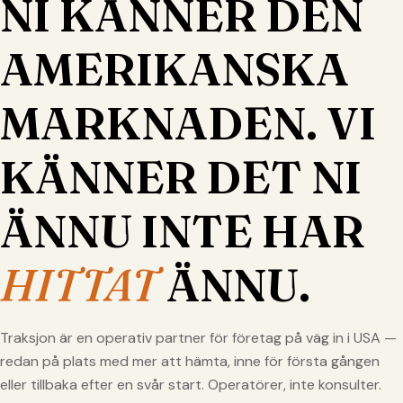
NI KÄNNER DEN
AMERIKANSKA
MARKNADEN. VI
KÄNNER DET NI
ÄNNU INTE HAR
HITTAT
ÄNNU.
Traksjon är en operativ partner för företag på väg in i USA —
redan på plats med mer att hämta, inne för första gången
eller tillbaka efter en svår start. Operatörer, inte konsulter.